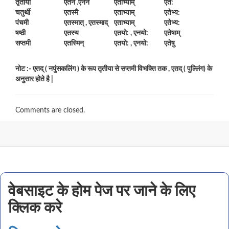
तृतीया
एतेन .एनेन
एताभ्याम्
एतै:
चतुर्थी
एतस्मै
एताभ्याम्
एतेभ्य:
पंचमी
एतस्मात् , एतस्माद्
एताभ्याम्
एतेभ्य:
षष्ठी
एतस्य
एतयो: , एनयो:
एतेषाम्
सप्तमी
एतस्मिन्
एतयो: , एनयो:
एतेषु
नोट :- एतद् ( नपुंसकलिंग ) के रूप तृतीया से सप्तमी विभक्ति तक
,
एतद् ( पुल्लिंग) के
अनुसार होते है
|
Comments are closed.
वेबसाइट के होम पेज पर जाने के लिए
क्लिक करे