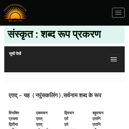
Toggle
navig
संस्कृत : शब्द रूप प्रकरण
सूची देखें
एतद् – यह ( नपुंसकलिंग )
,
सर्वनाम शब्द के रूप
विभक्ति
एकवचन
द्विवचन
बहुवचन
प्रथमा
एतत्
एते
एतानि
द्वितीया
एतत्
एते
एतानि