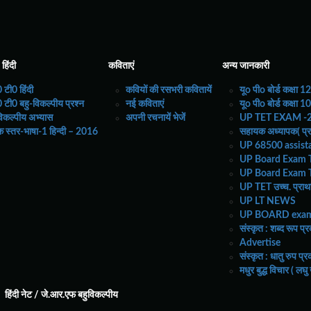
हिंदी
कविताएं
अन्य जानकारी
 इतिहास
 टी0 हिंदी
कवियों की रसभरी कवितायें
यूo पीo बोर्ड कक्षा 12
टी0 बहु-विकल्पीय प्रश्न
नई कविताएं
यूo पीo बोर्ड कक्षा 10
ुविकल्पीय अभ्यास
अपनी रचनायें भेजें
UP TET EXAM -20
 स्तर-भाषा-1 हिन्दी – 2016
सहायक अध्यापक( प्रशि
UP 68500 assist
संस्कृत साहित्य का सामान्य परिचय –
UP Board Exam T
UP Board Exam T
संस्कृत साहित्य एवं भाषा की गणना विश्व की प्राचीन भाषा के रूप होती है | संस्क
UP TET उच्च. प्राथ
शब्दों का क्रम बदलने पर भी अर्थ में बदलाव नहीं होता है | वैदिक काल से लेकर आ
UP LT NEWS
संस्कृत भाषा एवं साहित्य के विशाल एवं अनुपम भण्डार को बढ़ाने में महत्त्वपूर्ण भूमि
UP BOARD exam 
पुराण,उपनिषद,रामायण,महाभारत, अभिज्ञानशाकुंतलम् , मेघदूतम् , कादम्बरी ,नीतिश
संस्कृत : शब्द रूप प
हम यहाँ संस्कृत साहित्य की वैदिक काल से लेकर आधुनिक काल तक की रचनाओं का 
Advertise
डालने का प्रयास करेंगे | हमारा उद्देश्य है कि पाठकगण संस्कृत साहित्य से परिचित 
संस्कृत : धातु रुप प
साहित्य की प्रमुख रचनाओं का ज्ञान प्राप्त हो सकेगा | जिसका उपयोग पाठकगण संस्क
मधुर बुद्ध विचार ( लघु
के अध्यायों में संस्कृत साहित्य का संक्षिप्त परिचय दिया जा रहा है ।
हिंदी नेट / जे.आर.एफ बहुविकल्पीय