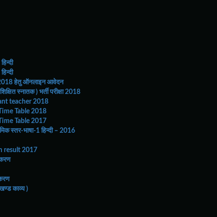
 हिन्दी
 हिन्दी
18 हेतु ऑनलाइन आवेदन
क्षित स्नातक ) भर्ती परीक्षा 2018
ant teacher 2018
ime Table 2018
ime Table 2017
ृत भाषा संयोगात्मक भाषा है | संस्कृत भाषा की एक खास विशेषता है कि
मिक स्तर-भाषा-1 हिन्दी – 2016
ज तक संस्कृत भाषा में अनेक कवि एवं लेखक पैदा हुए , जिन्होने
का निभाई | संस्कृत साहित्य में अनेक रचनाएँ हैं , यथा –वेद,
result 2017
तकम् , उत्तररामचरितम् , शिशुपालवधम् आदि |
्रकरण
संक्षिप्त रूप से उल्लेख करते हुए उनकी विशेषताओं पर भी प्रकाश
हो सकें | हमें पूर्ण विश्वास है कि इस संकलन को पढ़ने के बाद संस्कृत
्रकरण
ृत की विभिन्न परीक्षा हेतु एवं ज्ञान पिपाशा हेतु कर सकते है | आगे
 खण्ड काव्य )