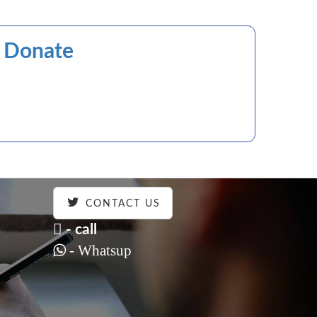
r Donate
CONTACT US
- call
- Whatsup