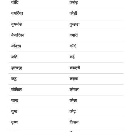
कोटि
करोड़
कपर्दिका
कौड़ी
कुषमांड
कुम्हड़ा
केदारिका
क्यारी
कोद्रव
कोंदो
कति
कई
कृत्यगृह
कचहरी
कटु
कड़वा
कोकिल
कोयल
काक
कौआ
कुष्ठ
कोढ़
कृष्ण
किसन