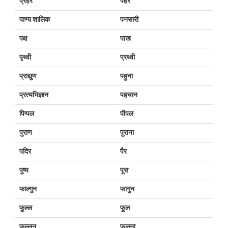
प्रहर
पहर
पाण्य शालिक
पनसारी
पक्ष
पाख
पृथ्वी
प्रथ्वी
प्राद्युण
पहुना
प्रत्यभिज्ञान
पहचान
पिप्पल
पीपल
पुराण
पुराना
पदिर
पैर
पुष्य
पूस
फाल्गुन
फागुन
फूल्ल
फूल
फूल्लन
फूलना