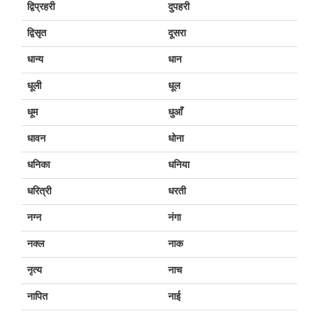
द्विप्रहरी
दुपहरी
द्विसृत
दूसरा
धान्य
धान
धूली
धूल
धूम
धुआँ
धावन
धोना
धनिका
धनिया
धरित्री
धरती
नग्न
नंगा
नक्ल
नाक
नृत्य
नाच
नापित
नाई