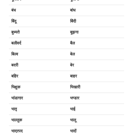
बंध
बांध
बिंदू
बिंदी
बुध्यते
बूझना
बलीवर्द
बैल
बिल्व
बेल
बदरी
बेर
बहिर
बाहर
भिक्षुक
भिखारी
भांडागार
भण्डार
भातृ
भाई
भाल्लुक
भालू
भाद्रपद
भादों