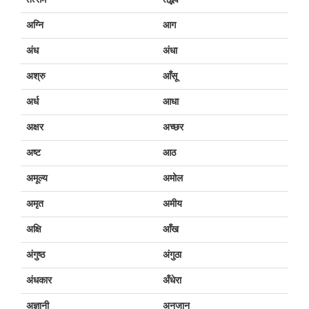
तत्सम
तद्भव
अग्नि
आग
अंध
अंधा
अश्रु
आँसू
अर्ध
आधा
अक्षर
अच्छर
अष्ट
आठ
अमूल्य
अमोल
अमृत
अमीय
अक्षि
आँख
अंगुष्ठ
अंगुठा
अंधकार
अँधेरा
अज्ञानी
अनजान