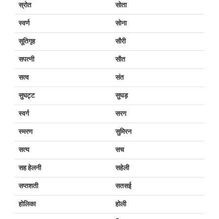
स्रोत
सोता
स्वर्ण
सोना
सूतिगृह
सौरी
सपत्नी
सौत
सत्व
संत
सुघट्ट
सुघड़
स्वर्ग
सरग
स्मरण
सुमिरन
सत्य
सच
सह हेलनी
सहेली
सप्तशती
सतसई
होलिका
होली