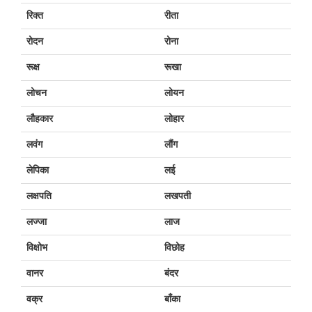
रिक्त
रीता
रोदन
रोना
रूक्ष
रूखा
लोचन
लोयन
लौहकार
लोहार
लवंग
लौंग
लेपिका
लई
लक्षपति
लखपती
लज्जा
लाज
विक्षोभ
विछोह
वानर
बंदर
वक्र
बाँका