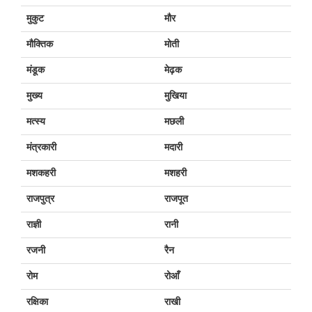
मुकुट
मौर
मौक्तिक
मोती
मंडूक
मेढ़क
मुख्य
मुखिया
मत्स्य
मछली
मंत्रकारी
मदारी
मशकहरी
मशहरी
राजपुत्र
राजपूत
राज्ञी
रानी
रजनी
रैन
रोम
रोआँ
रक्षिका
राखी