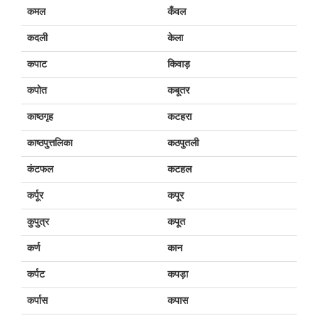
कमल
कँवल
कदली
केला
कपाट
किवाड़
कपोत
कबूतर
काष्ठगृह
कटहरा
काष्ठपुत्तलिका
कठपुतली
कंटफल
कटहल
कर्पूर
कपूर
कुपुत्र
कपूत
कर्ण
कान
कर्पट
कपड़ा
कर्पास
कपास