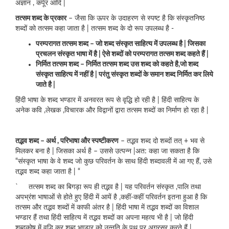
अज्ञान , कर्पूर आदि |
तत्सम शब्द के प्रकार
– जैसा कि ऊपर के उदाहरण से स्पष्ट है कि संस्कृतनिष्ठ
शब्दों को तत्सम कहा जाता है | तत्सम शब्द के दो रूप उपलब्ध है ‌-
परम्परागत तत्सम शब्द
– जो शब्द संस्कृत साहित्य में उपलब्ध है | जिसका
प्रचलन संस्कृत भाषा में है | ऐसे शब्दों को परम्परागत तत्सम शब्द कहते हैं |
निर्मित तत्सम शब्द
– निर्मित तत्सम शब्द उस शब्द को कहते है,जो शब्द
संस्कृत साहित्य में नहीं है | परंतु संस्कृत शब्दों के समान शब्द निर्मित कर लिये
जाते है |
हिंदी भाषा के शब्द भण्डार में अनवरत रूप से वृद्धि हो रही है | हिंदी साहित्य के
अनेक कवि ,लेखक ,विचारक और विद्वानों द्वारा तत्सम शब्दों का निर्माण हो रहा है |
तद्भव शब्द – अर्थ
, परिभाषा और स्पष्टीकरण
– तद्भव शब्द दो शब्दों तत् + भव से
मिलकर बना है | जिसका अर्थ है – उससे उत्पन्न |अत: कहा जा सकता है कि
“संस्कृत भाषा के वे शब्द जो कुछ परिवर्तन के साथ हिंदी शब्दावली में आ गए हैं, उसे
तद्भव शब्द कहा जाता है | “
` तत्सम शब्द का बिगड़ा रूप ही तद्भव है | यह परिवर्तन संस्कृत ,पालि तथा
अपभ्रंश भाषाओं से होते हुए हिंदी में आयें है ,कहीं-कहीं परिवर्तन इतना हुआ है कि
तत्सम और तद्भव शब्दों में काफी अंतर है | हिंदी भाषा में तद्भव शब्दों का विशाल
भण्डार हैं तथा हिंदी साहित्य में तद्भव शब्दों का अपना महत्व भी है | जो हिंदी
शब्दकोष में वृद्धि कर शब्द भण्डार को उन्नति के पथ पर अग्रसर करते हैं |