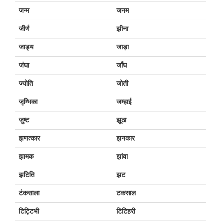
जन्म
जनम
जीर्ण
झीना
जाड्य
जाड़ा
जंघा
जाँघ
ज्योति
जोती
जृम्भिका
जम्हाई
जुष्ट
झूठा
झणत्कार
झनकार
झामक
झांवा
झटिति
झट
टंकसाला
टकसाल
टिट्टिभी
टिटिहरी