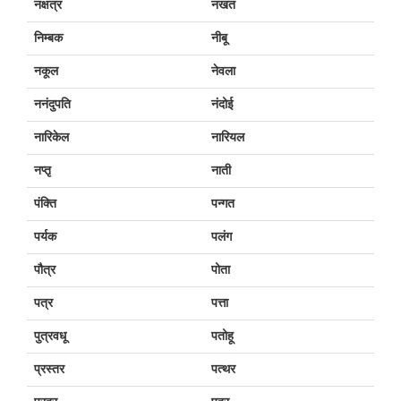
नक्षत्र
नखत
निम्बक
नीबू
नकूल
नेवला
ननंदुपति
नंदोई
नारिकेल
नारियल
नप्तृ
नाती
पंक्ति
पन्गत
पर्यक
पलंग
पौत्र
पोता
पत्र
पत्ता
पुत्रवधू
पतोहू
प्रस्तर
पत्थर