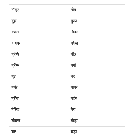
गोत्र
गोत
गुहा
गुफा
गणन
गिनना
गायक
गवैया
ग्रंथि
गाँठ
ग्रीष्म
गर्मी
गृह
घर
गर्गर
गागर
ग्रीवा
गर्दन
गैरिक
गेरु
घोटक
घोड़ा
घट
घड़ा