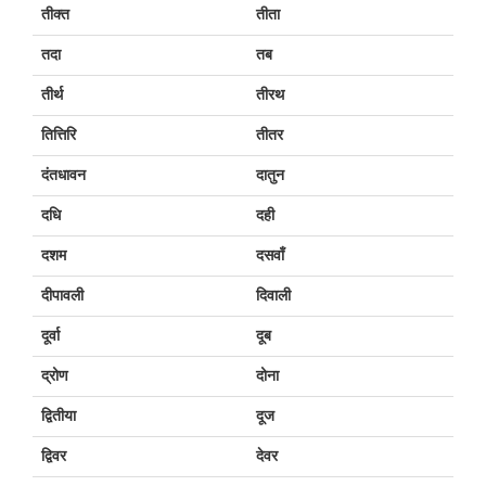
तीक्त
तीता
तदा
तब
तीर्थ
तीरथ
तित्तिरि
तीतर
दंतधावन
दातुन
दधि
दही
दशम
दसवाँ
दीपावली
दिवाली
दूर्वा
दूब
द्रोण
दोना
द्वितीया
दूज
द्विवर
देवर