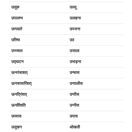
उलूक
उल्लू
उपालम्भ
उलाहना
उत्पद्यते
उपजना
उतिष्ठ
उठ
उज्ज्वल
उजाला
उद्घाटन
उभाड़ना
ऊनपंचाशत्
उन्चास
ऊनचत्वारिंशत्
उन्तालीस
ऊनत्रिंशत्
उन्तीस
ऊनविंशति
उन्नीस
उपवास
उपास
उलूखन
ओखली