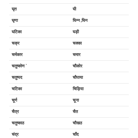
घृत
घी
घृणा
घिन्न ,घिन
घटिका
घड़ी
चक्र
चक्का
चर्मकार
चमार
चतुष्कोण `
चौकोर
चतुष्पद
चौपाया
चटिका
चिड़िया
चूर्ण
चूना
चैत्र
चैत
चतुष्काठ
चौखठ
चंद्र
चाँद