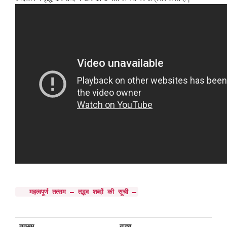
महत्वपूर्ण तत्सम – तद्भव शब्दों की सूची –