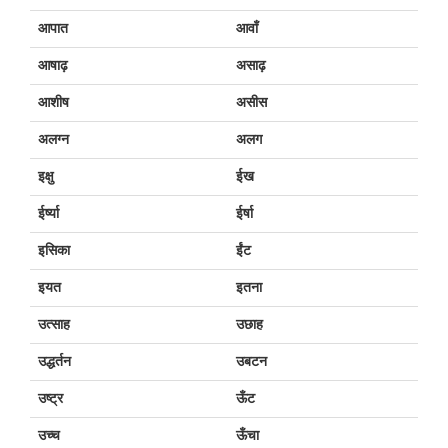
आपात
आवाँ
आषाढ़
असाढ़
आशीष
असीस
अलग्न
अलग
इक्षु
ईख
ईर्ष्या
ईर्षा
इसिका
ईंट
इयत
इतना
उत्साह
उछाह
उद्धर्तन
उबटन
उष्ट्र
ऊँट
उच्च
ऊँचा