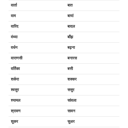
वार्ता
बात
वाम
बायां
वारिद
बादल
वंध्या
बाँझ
वर्धन
बढ़ना
वाराणसी
बनारस
वर्तिका
बत्ती
शर्करा
शक्कर
श्वसुर
ससुर
श्यामल
सांवला
श्रावण
सावन
शूकर
सुअर