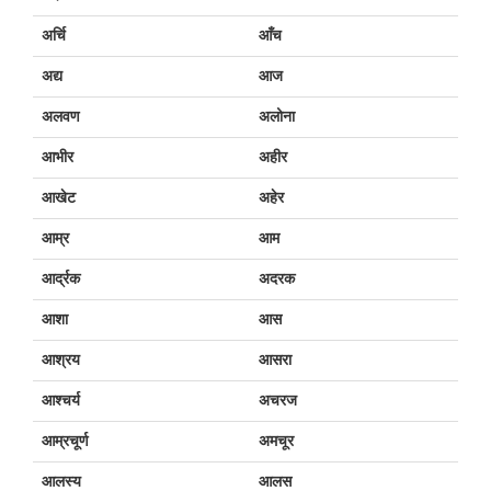
अर्चि
आँच
अद्य
आज
अलवण
अलोना
आभीर
अहीर
आखेट
अहेर
आम्र
आम
आर्द्रक
अदरक
आशा
आस
आश्रय
आसरा
आश्चर्य
अचरज
आम्रचूर्ण
अमचूर
आलस्य
आलस