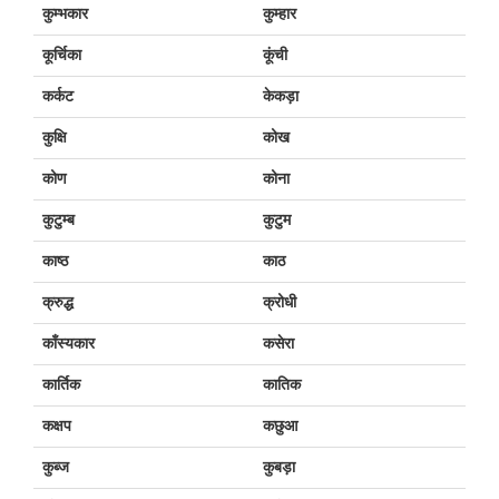
कुम्भकार
कुम्हार
कूर्चिका
कूंची
कर्कट
केकड़ा
कुक्षि
कोख
कोण
कोना
कुटुम्ब
कुटुम
काष्ठ
काठ
क्रुद्ध
क्रोधी
काँस्यकार
कसेरा
कार्तिक
कातिक
कक्षप
कछुआ
कुब्ज
कुबड़ा