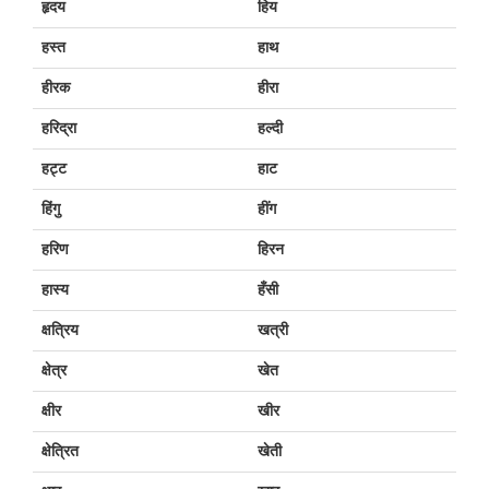
हृदय
हिय
हस्त
हाथ
हीरक
हीरा
हरिद्रा
हल्दी
हट्ट
हाट
हिंगु
हींग
हरिण
हिरन
हास्य
हँसी
क्षत्रिय
खत्री
क्षेत्र
खेत
क्षीर
खीर
क्षेत्रित
खेती