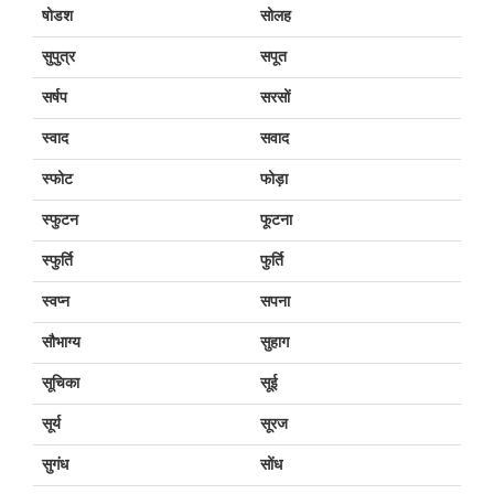
षोडश
सोलह
सुपुत्र
सपूत
सर्षप
सरसों
स्वाद
सवाद
स्फोट
फोड़ा
स्फुटन
फूटना
स्फुर्ति
फुर्ति
स्वप्न
सपना
सौभाग्य
सुहाग
सूचिका
सूई
सूर्य
सूरज
सुगंध
सोंध