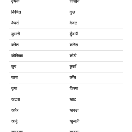
कृषक
किसान
किंचित
कुछ
केवर्त
केवट
कुमारी
कुँवारी
क्लेश
कलेश
कोष्ठिका
कोठी
कूप
कुआँ
काच
काँच
कृपा
किरपा
खटवा
खाट
खर्पर
खपड़ा
खर्जू
खुजली