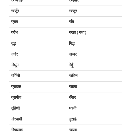
खण्डगृह
खड़हर
खर्जूर
खजूर
ग्राम
गाँव
गर्दभ
गदहा ( गधा )
गृद्ध
गिद्ध
गर्जर
गाजर
गोधूम
गेहूँ
गर्भिणी
गाभिन
ग्राहक
गाहक
ग्रामीण
गँवार
गृहिणी
घरनी
गोस्वामी
गुसाई
गोपालक
ग्वाला