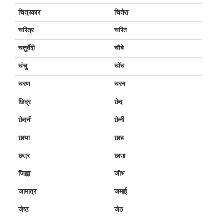
चित्रकार
चितेरा
चरित्र
चरित
चतुर्वेदी
चौबे
चंचु
चोंच
चरण
चरन
छिद्र
छेद
छेदनी
छेनी
छाया
छाह
छत्र
छाता
जिह्वा
जीभ
जामात्र
जमाई
जेष्ठ
जेठ