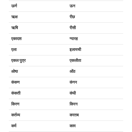
ऊर्ण
ऊन
ऋक्ष
रीछ
ऋषि
रीसी
एकादश
ग्यारह
एला
इलायची
एकल पुत्र
एकलौता
ओष्ठ
ओंठ
कंकण
कंगन
कंकती
कंघी
किरण
किरन
कर्तव्य
करतब
कर्म
काम