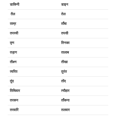
डाकिनी
डाइन
तैल
तेल
ताम्र
ताँबा
तपस्वी
तपसी
तृण
तिनका
तड़ाग
तालाब
तीक्ष्ण
तीखा
त्वरित
तुरंत
तुंद
तोंद
तिथिवार
त्यौहार
तरकन
ताँकना
तरवारि
तलवार