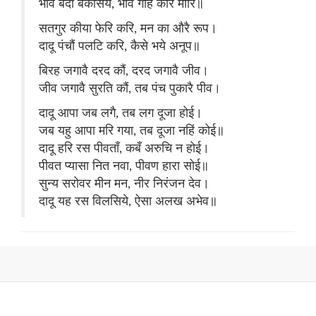
भावै बंदा बकसिये, भावै गहि करि मारि॥
सतगुर कीया फेरि करि, मन का औरै रूप।
दादू पंचौं पलटि करि, कैसे भये अनूप॥
बिरह जगावै दरद कौं, दरद जगावै जीव।
जीव जगावै सुरति कौं, तब पंच पुकारै पीव।
दादू आपा जब लगै, तब लग दूजा होई।
जब यहु आपा मरि गया, तब दूजा नहिं कोई॥
दादू हरि रस पीवताँ, कबँ अरुचि न होई।
पीवत प्यासा नित नवा, पीवण हारा सोई॥
सुन्य सरोवर मीन मन, नीर निरंजन देव।
दादू यह रस विलसिये, ऐसा अलख अभेव॥